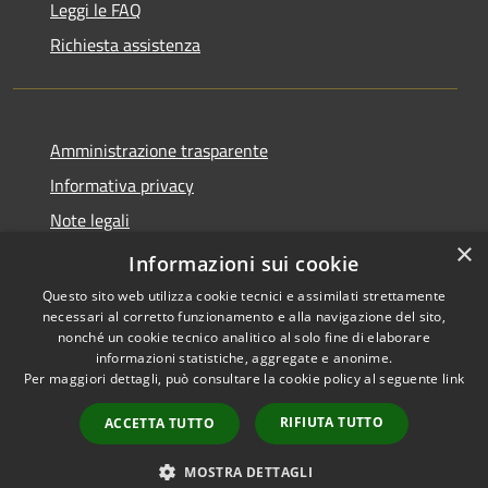
Leggi le FAQ
Richiesta assistenza
Amministrazione trasparente
Informativa privacy
Note legali
×
Dichiarazione di accessibilità
Informazioni sui cookie
Questo sito web utilizza cookie tecnici e assimilati strettamente
necessari al corretto funzionamento e alla navigazione del sito,
nonché un cookie tecnico analitico al solo fine di elaborare
informazioni statistiche, aggregate e anonime.
RSS
Copyright © 2026 • Comune di
Per maggiori dettagli, può consultare la cookie policy al seguente
link
Accessibilità
Grezzana • Powered by
Privacy
Municipium
Accesso
•
RIFIUTA TUTTO
ACCETTA TUTTO
Cookie
redazione
Mappa del sito
MOSTRA DETTAGLI